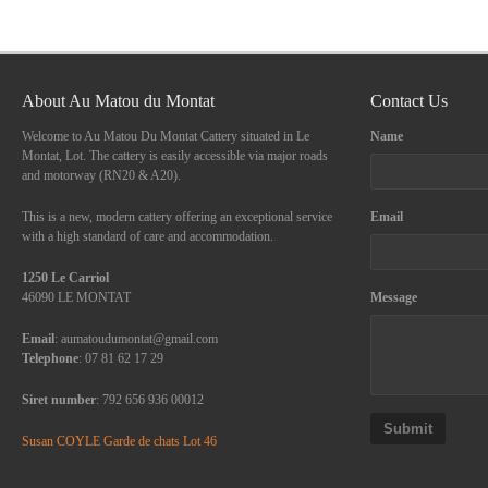
About Au Matou du Montat
Contact Us
Welcome to Au Matou Du Montat Cattery situated in Le
Name
Montat, Lot. The cattery is easily accessible via major roads
and motorway (RN20 & A20).
This is a new, modern cattery offering an exceptional service
Email
with a high standard of care and accommodation.
1250 Le Carriol
46090 LE MONTAT
Message
Email
: aumatoudumontat@gmail.com
Telephone
: 07 81 62 17 29
Siret number
: 792 656 936 00012
Submit
Susan COYLE Garde de chats Lot 46