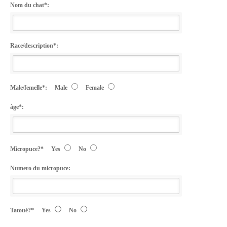
Nom du chat*:
Race/description*:
Male/femelle*:
Male
Female
âge*:
Micropuce?*
Yes
No
Numero du micropuce:
Tatoué?*
Yes
No